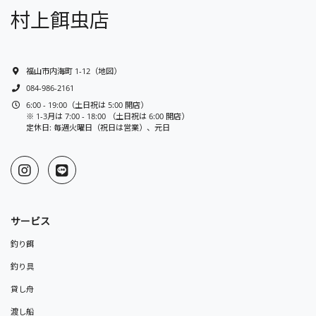
村上餌虫店
福山市内海町 1-12
（
地図
）
084-986-2161
6:00 - 19:00（土日祝は 5:00 開店）
※ 1-3月は 7:00 - 18:00 （土日祝は 6:00 開店）
定休日: 毎週火曜日（祝日は営業）、元日
サービス
釣り餌
釣り具
貸し舟
渡し船