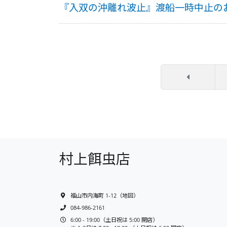
『入双の沖離れ波止』渡船一時中止の
村上餌虫店
福山市内海町 1-12
（
地図
）
084-986-2161
6:00 - 19:00（土日祝は 5:00 開店）