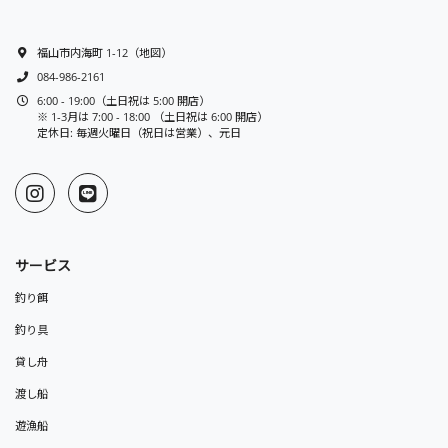
福山市内海町 1-12
（
地図
）
084-986-2161
6:00 - 19:00（土日祝は 5:00 開店）
※ 1-3月は 7:00 - 18:00 （土日祝は 6:00 開店）
定休日: 毎週火曜日（祝日は営業）、元日
サービス
釣り餌
釣り具
貸し舟
渡し船
遊漁船