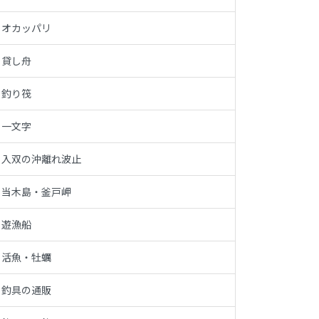
オカッパリ
貸し舟
釣り筏
一文字
入双の沖離れ波止
当木島・釜戸岬
遊漁船
活魚・牡蠣
釣具の通販