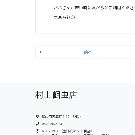
パパさんが若い時に友だちとご利用くださ
す☀️🚤🎣😊
前へ
村上餌虫店
福山市内海町 1-12
（
地図
）
084-986-2161
6:00 - 19:00（土日祝は 5:00 開店）