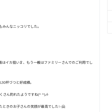
もみんなニッコリでした。
艘はイカ狙い🦑、もう一艘はファミリーさんでのご利用でし
30杯づつと好成績。
ん釣れたようですね(^ ^)🎶
たときのお子さんの笑顔が最高でした✨🤗