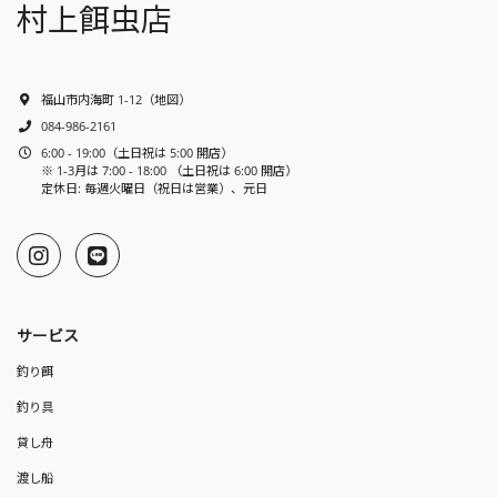
村上餌虫店
福山市内海町 1-12
（
地図
）
084-986-2161
6:00 - 19:00（土日祝は 5:00 開店）
※ 1-3月は 7:00 - 18:00 （土日祝は 6:00 開店）
定休日: 毎週火曜日（祝日は営業）、元日
サービス
釣り餌
釣り具
貸し舟
渡し船