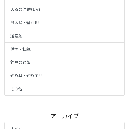
入双の沖離れ波止
当木島・釜戸岬
遊漁船
活魚・牡蠣
釣具の通販
釣り具・釣りエサ
その他
アーカイブ
すべて