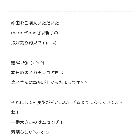
砂虫をご購入いただいた
marble5banさま親子の
投げ釣り釣果です(˶ᵔᵕᵔ˶)
鱚64匹(((ε( ε^o^)
本日の親子ガチンコ勝負は
息子さんに軍配が上がったようです^ ^
それにしても良型がずいぶん混ざるようになってきてます
ね！
一番大きいのは23センチ！
素晴らしぃ＼(^o^)／