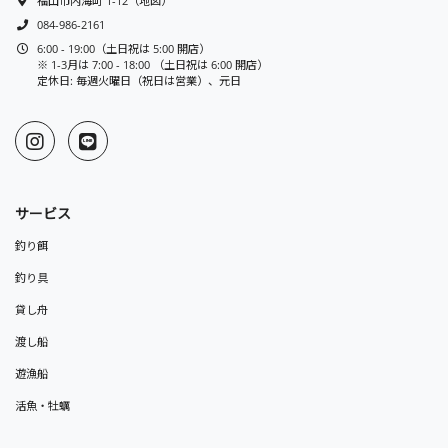
福山市内海町 1-12
（
地図
）
084-986-2161
6:00 - 19:00（土日祝は 5:00 開店）
※ 1-3月は 7:00 - 18:00 （土日祝は 6:00 開店）
定休日: 毎週火曜日（祝日は営業）、元日
サービス
釣り餌
釣り具
貸し舟
渡し船
遊漁船
活魚・牡蠣