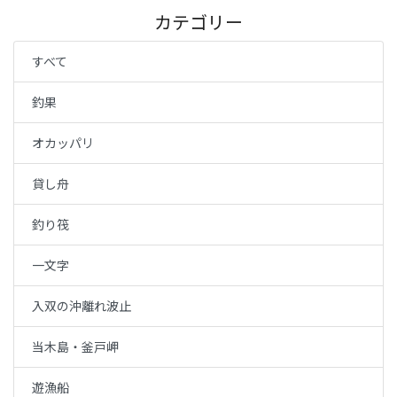
カテゴリー
すべて
釣果
オカッパリ
貸し舟
釣り筏
一文字
入双の沖離れ波止
当木島・釜戸岬
遊漁船