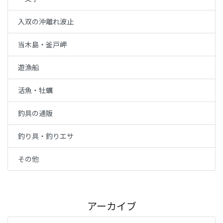
入双の沖離れ波止
当木島・釜戸岬
遊漁船
活魚・牡蠣
釣具の通販
釣り具・釣りエサ
その他
アーカイブ