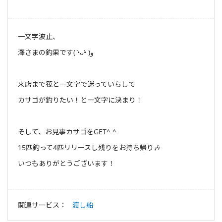
一文字波止、
澤さまの釣果です( •̀ᴗ•́ )و
来店まで筏と一文字で迷っていらして
カサゴが釣りたい！と一文字に決まり！
そして、お見事カサゴをGET^ ^
15匹釣って4匹リリースし残りをお持ち帰り🎶
いつもありがとうございます！
関連サービス：
渡し船