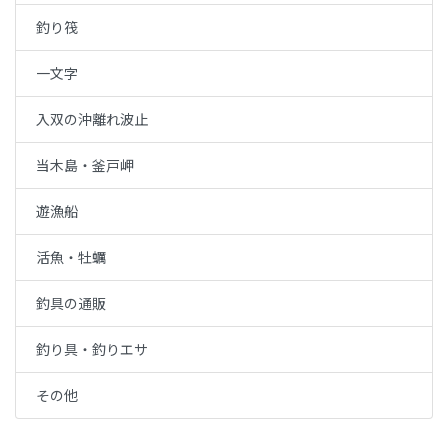
釣り筏
一文字
入双の沖離れ波止
当木島・釜戸岬
遊漁船
活魚・牡蠣
釣具の通販
釣り具・釣りエサ
その他