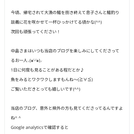
今頃、帰宅されて大漁の鱚を捌き終えて息子さんと鱚釣り
談義に花を咲かせて一杯ひっかけてる頃かな(^^)
次回も頑張ってください！
中畠さまはいつも当店のブログを楽しみにしてくださって
るお一人⸜(๑’ᵕ’๑)⸝
1日に何度も見ることがある程だとか♪
魚をみるとワクワクしますもんね〜(≧∀≦)
ご覧いただきとっても嬉しいです(^^)
当店のブログ、意外と県外の方も見てくださってるんですよ
ね^ ^
Google analyticsで確認すると