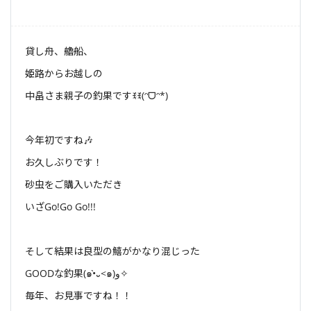
貸し舟、艪船、
姫路からお越しの
中畠さま親子の釣果ですꉂꉂ(ᵔᗜᵔ*)
今年初ですね🎶
お久しぶりです！
砂虫をご購入いただき
いざGo!Go Go!!!
そして結果は良型の鱚がかなり混じった
GOODな釣果(๑•̀᎑<๑)و✧
毎年、お見事ですね！！