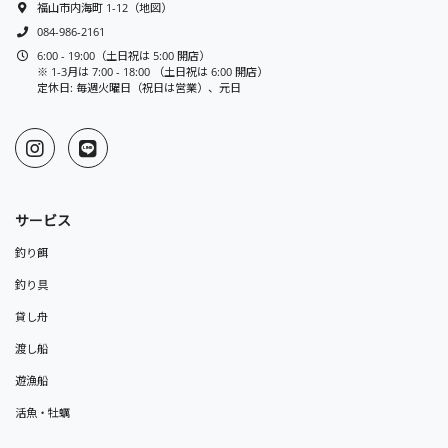
福山市内海町 1-12
（
地図
）
084-986-2161
6:00 - 19:00（土日祝は 5:00 開店）
※ 1-3月は 7:00 - 18:00 （土日祝は 6:00 開店）
定休日: 毎週火曜日（祝日は営業）、元日
サービス
釣り餌
釣り具
貸し舟
渡し船
遊漁船
活魚・牡蠣