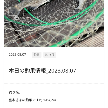
2023.08.07
釣果
釣り筏
本日の釣果情報_2023.08.07
釣り筏、
宮本さまの釣果です୧( •̀ㅁ•́๑)૭✧