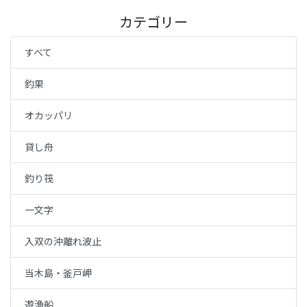
カテゴリー
すべて
釣果
オカッパリ
貸し舟
釣り筏
一文字
入双の沖離れ波止
当木島・釜戸岬
遊漁船