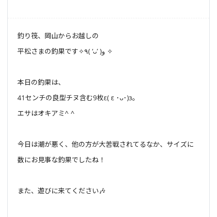
釣り筏、岡山からお越しの
平松さまの釣果です✧٩( ‘ᴗ’ )و ✧
本日の釣果は、
41センチの良型チヌ含む9枚ε( ε ･ᴗ･)з。
エサはオキアミ^ ^
今日は潮が悪く、他の方が大苦戦されてるなか、サイズに
数にお見事な釣果でしたね！
また、遊びに来てください🎶