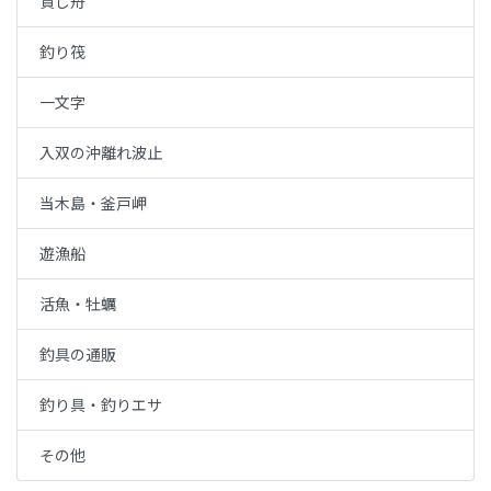
貸し舟
釣り筏
一文字
入双の沖離れ波止
当木島・釜戸岬
遊漁船
活魚・牡蠣
釣具の通販
釣り具・釣りエサ
その他