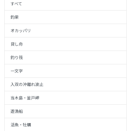
すべて
釣果
オカッパリ
貸し舟
釣り筏
一文字
入双の沖離れ波止
当木島・釜戸岬
遊漁船
活魚・牡蠣