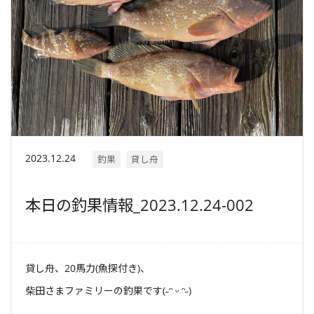
2023.12.24
釣果
貸し舟
本日の釣果情報_2023.12.24-002
貸し舟、20馬力(魚探付き)、
柴田さまファミリーの釣果です(˶ᵔ ᵕ ᵔ˶)