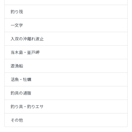
釣り筏
一文字
入双の沖離れ波止
当木島・釜戸岬
遊漁船
活魚・牡蠣
釣具の通販
釣り具・釣りエサ
その他