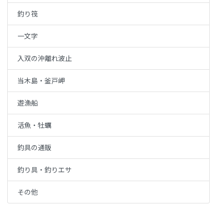
釣り筏
一文字
入双の沖離れ波止
当木島・釜戸岬
遊漁船
活魚・牡蠣
釣具の通販
釣り具・釣りエサ
その他