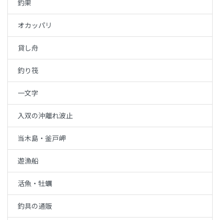
釣果
オカッパリ
貸し舟
釣り筏
一文字
入双の沖離れ波止
当木島・釜戸岬
遊漁船
活魚・牡蠣
釣具の通販