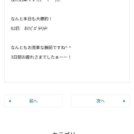
なんと本日も大爆釣！
82匹 お!!(ﾟﾛﾟ屮)屮
なんともお見事な腕前ですね^ ^
3日間お疲れさまでしたぁーー！
前へ
次へ