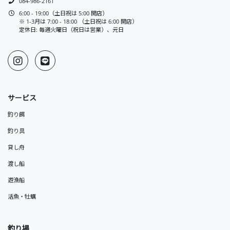
084-986-2161
6:00 - 19:00（土日祝は 5:00 開店）
※ 1-3月は 7:00 - 18:00 （土日祝は 6:00 開店）
定休日: 毎週火曜日（祝日は営業）、元日
サービス
釣り餌
釣り具
貸し舟
渡し船
遊漁船
活魚・牡蠣
釣り場