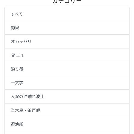
カテゴリー
すべて
釣果
オカッパリ
貸し舟
釣り筏
一文字
入双の沖離れ波止
当木島・釜戸岬
遊漁船