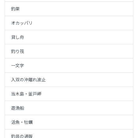
釣果
オカッパリ
貸し舟
釣り筏
一文字
入双の沖離れ波止
当木島・釜戸岬
遊漁船
活魚・牡蠣
釣具の通販