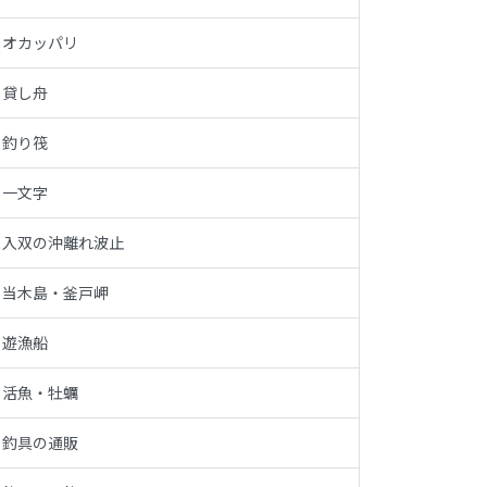
オカッパリ
貸し舟
釣り筏
一文字
入双の沖離れ波止
当木島・釜戸岬
遊漁船
活魚・牡蠣
釣具の通販