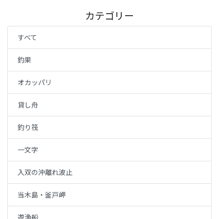
カテゴリー
すべて
釣果
オカッパリ
貸し舟
釣り筏
一文字
入双の沖離れ波止
当木島・釜戸岬
遊漁船