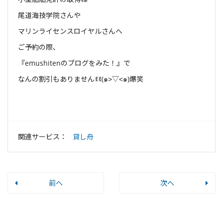
尾道海技学院さんや
マリンライセンスロイヤルさんへ
ご予約の際、
『emushitenのブログをみた！』で
なんの割引もありませんꉂꉂ(๑˃▽˂๑)爆笑
関連サービス：
貸し舟
前へ
次へ