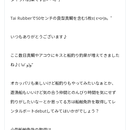
Tai Rubberで50センチの良型真鯛を含む5枚ε( ε•o•)э。゜
いつもありがとうございます♪
ここ数日真鯛やアコウにキスと船釣り釣果が増えてきました
ね♪( ‘ω’ و(و”
オカッパリも楽しいけど船釣りもやってみたいなぁとか、
遊漁船もいいけど気の合う仲間とのんびり時間を気にせず
釣りがしたいなーとか思ってる方は船舶免許を取得してレ
ンタルボートdebutしてみてはいかがでしょう？
小型船舶免許の取得は