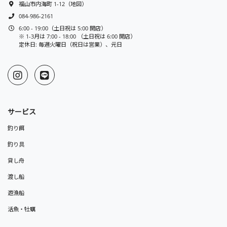
福山市内海町 1-12
（
地図
）
084-986-2161
6:00 - 19:00（土日祝は 5:00 開店）
※ 1-3月は 7:00 - 18:00 （土日祝は 6:00 開店）
定休日: 毎週火曜日（祝日は営業）、元日
サービス
釣り餌
釣り具
貸し舟
渡し船
遊漁船
活魚・牡蠣