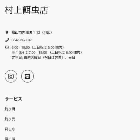
村上餌虫店
福山市内海町 1-12
（
地図
）
084-986-2161
6:00 - 19:00（土日祝は 5:00 開店）
※ 1-3月は 7:00 - 18:00 （土日祝は 6:00 開店）
定休日: 毎週火曜日（祝日は営業）、元日
サービス
釣り餌
釣り具
貸し舟
渡し船