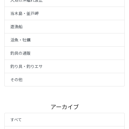
入双の沖離れ波止
当木島・釜戸岬
遊漁船
活魚・牡蠣
釣具の通販
釣り具・釣りエサ
その他
アーカイブ
すべて