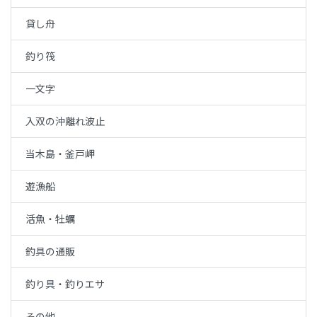
貸し舟
釣り筏
一文字
入双の沖離れ波止
当木島・釜戸岬
遊漁船
活魚・牡蠣
釣具の通販
釣り具・釣りエサ
その他