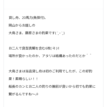
貸し舟、20馬力(魚探付)、
岡山からお越しの
大鳥さま、藤原さまの釣果です( ´͈ ᵕ `͈ )
お二人で良型真鯛を含む6枚( ᐛ )✌︎
場所が良かったのか、アタリは結構あったのだとか＾＾
大鳥さまは当店貸し舟は初のご利用でしたが、この好釣
果！素晴らしい！！
船長のカンとお二人の釣りの腕前が良いから初でも釣果に
繋がるんですね〜🎶