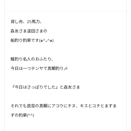
貸し舟、25馬力、
森友さま道田さまの
船釣り釣果です(๑^᎑^๑)
鱚釣り名人のおふたり、
今日は一つテンヤで真鯛釣り🎶
『今日はさっぱりでした』と森友さま
それでも良型の真鯛にアコウにチヌ、キスとコチとまずま
ずの釣果(^^)