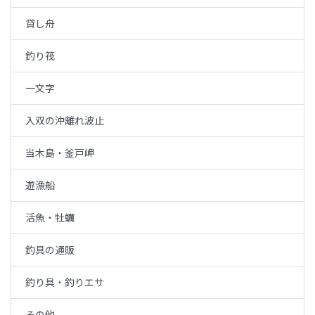
貸し舟
釣り筏
一文字
入双の沖離れ波止
当木島・釜戸岬
遊漁船
活魚・牡蠣
釣具の通販
釣り具・釣りエサ
その他