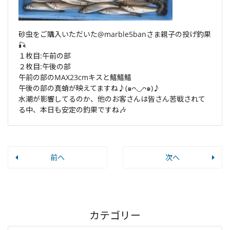
砂虫をご購入いただいた@marble5banさま親子の投げ釣果
🎣
１枚目:午前の部
２枚目:午後の部
午前の部のMAX23cmキスと鱚鱚鱚
午後の部の真蛸が映えてますね♪(๑ᴖ◡ᴖ๑)♪
水潮が影響してるのか、他のお客さんは皆さん苦戦されて
る中、本日も安定の釣果ですね🎶
前へ
次へ
カテゴリー