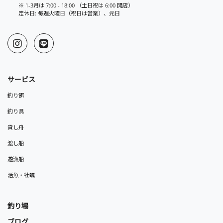
※ 1-3月は 7:00 - 18:00 （土日祝は 6:00 開店）
定休日: 毎週火曜日（祝日は営業）、元日
サービス
釣り餌
釣り具
貸し舟
渡し船
遊漁船
活魚・牡蠣
釣り場
ブログ