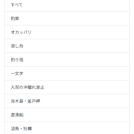
すべて
釣果
オカッパリ
貸し舟
釣り筏
一文字
入双の沖離れ波止
当木島・釜戸岬
遊漁船
活魚・牡蠣