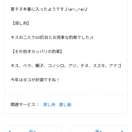
夏チヌ本番に入ったようです♪(๑ᴖ◡ᴖ๑)♪
【貸し舟】
キスお二人で60匹台とお見事な釣果でした🎶
【その他オカッパリの釣果】
キス、ベラ、鯛子、コノシロ、アジ、チヌ、スズキ、アナゴ
今年はタコが好調ですね！
関連サービス：
貸し舟
渡し船
前へ
次へ