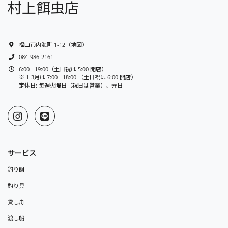
村上餌虫店
福山市内海町 1-12
（
地図
）
084-986-2161
6:00 - 19:00（土日祝は 5:00 開店）
※ 1-3月は 7:00 - 18:00 （土日祝は 6:00 開店）
定休日: 毎週火曜日（祝日は営業）、元日
サービス
釣り餌
釣り具
貸し舟
渡し船