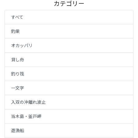
カテゴリー
すべて
釣果
オカッパリ
貸し舟
釣り筏
一文字
入双の沖離れ波止
当木島・釜戸岬
遊漁船