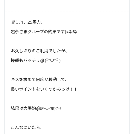
貸し舟、25馬力、
岩永さまグループの釣果です(๑ᵒ̴̶̷͈᷄ᗨᵒ̴̶̷͈᷅)
お久しぶりのご利用でしたが、
操船もバッチリദ്ദി (≧ᗜ≦ )
キスを求めて何度か移動して、
良いポイントをいくつかみっけ！！
結果は大爆釣ദ്ദി◍>◡<◍)‹”ｰᵎᵎ
こんなにいたら、