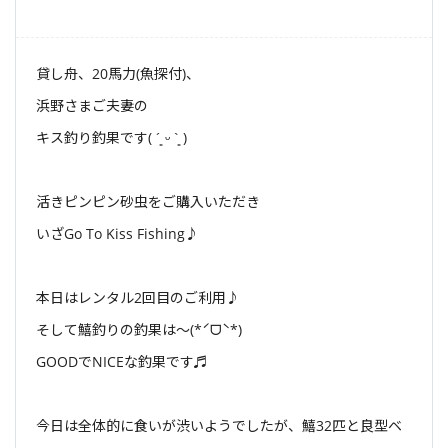
貸し舟、20馬力(魚探付)、
浜野さまご夫妻の
キス釣り釣果です( ´͈ ᵕ `͈ )
活きピンピン砂虫をご購入いただき
いざGo To Kiss Fishing♪
本日はレンタル2回目のご利用♪
そして鱚釣りの釣果は〜(*ˊᗜˋ*)
GOODでNICEな釣果です♬
今日は全体的に食いが渋いようでしたが、鱚32匹と良型ベ