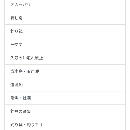
オカッパリ
貸し舟
釣り筏
一文字
入双の沖離れ波止
当木島・釜戸岬
遊漁船
活魚・牡蠣
釣具の通販
釣り具・釣りエサ