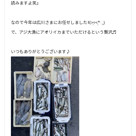
読みますよ笑』
なので今年は広川さまにお任せしましたꉂ(˃̤▿˂̤*ૢ)
で、アジ大漁にアオリイカまでいただけるという贅沢♬
いつもありがとうございます♪