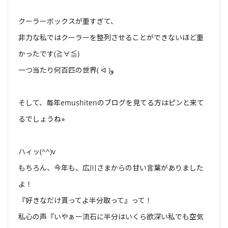
クーラーボックスが重すぎて、
非力な私ではクーラーを整列させることができないほど重
かったです(≧∀≦)
一つ当たり何百匹の世界( ᐛ )و
そして、毎年emushitenのブログを見てる方はピンと来て
るでしょうね⭐︎
ハィッ(^^)v
もちろん、今年も、広川さまからの甘い言葉がありました
よ！
『好きなだけ貰ってよ半分取って』って！
私心の声『いやぁー流石に半分はいくら欲深い私でも空気