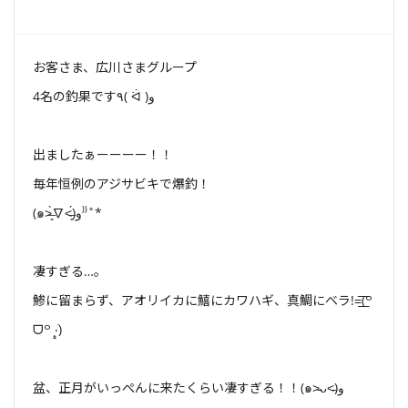
お客さま、広川さまグループ
4名の釣果です٩( ᐛ )و
出ましたぁーーーー！！
毎年恒例のアジサビキで爆釣！
(๑˃̶͈̀∇˂̶͈́)و⁾⁾˚*
凄すぎる…。
鯵に留まらず、アオリイカに鱚にカワハギ、真鯛にベラ!=͟͟͞͞(꒪
ᗜ꒪ ‧̣̥̇)
盆、正月がいっぺんに来たくらい凄すぎる！！(๑˃̵ᴗ˂̵)و