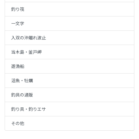
釣り筏
一文字
入双の沖離れ波止
当木島・釜戸岬
遊漁船
活魚・牡蠣
釣具の通販
釣り具・釣りエサ
その他