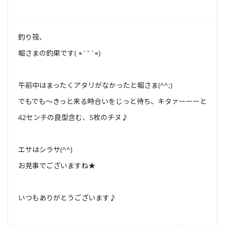
釣り筏、
堀さまの釣果です( ⌯´˘`⌯)
午前中はまったくアタリがなかったと堀さま(^^;)
でもでも〜きっと来る時合いをじっと待ち、キタァーーーと
42センチの良型含む、5枚のチヌ♪
エサはシラサ(^^)
お見事でございますね★
いつもありがとうございます♪