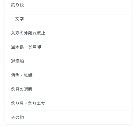
釣り筏
一文字
入双の沖離れ波止
当木島・釜戸岬
遊漁船
活魚・牡蠣
釣具の通販
釣り具・釣りエサ
その他