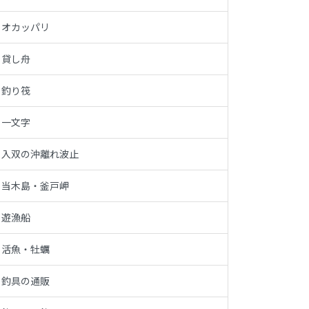
オカッパリ
貸し舟
釣り筏
一文字
入双の沖離れ波止
当木島・釜戸岬
遊漁船
活魚・牡蠣
釣具の通販