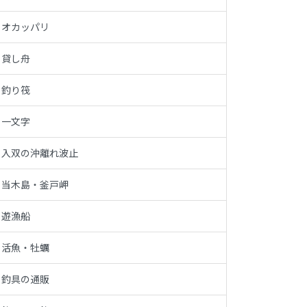
オカッパリ
貸し舟
釣り筏
一文字
入双の沖離れ波止
当木島・釜戸岬
遊漁船
活魚・牡蠣
釣具の通販