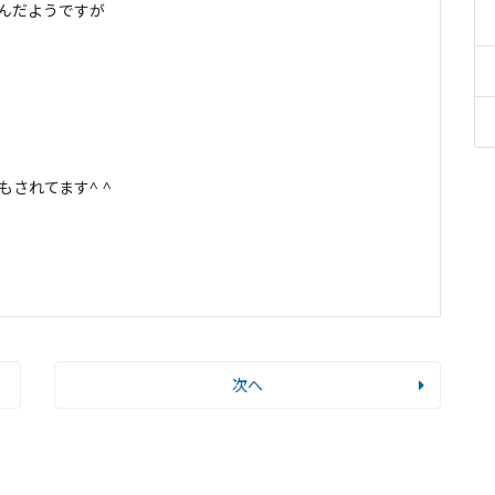
んだようですが
されてます^ ^
次へ