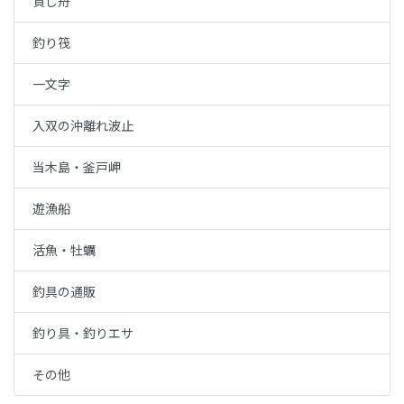
貸し舟
釣り筏
一文字
入双の沖離れ波止
当木島・釜戸岬
遊漁船
活魚・牡蠣
釣具の通販
釣り具・釣りエサ
その他