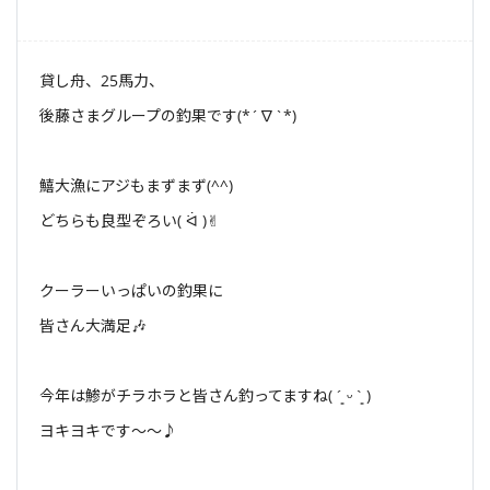
貸し舟、25馬力、
後藤さまグループの釣果です(*´∇`*)
鱚大漁にアジもまずまず(^^)
どちらも良型ぞろい( ᐛ )✌︎
クーラーいっぱいの釣果に
皆さん大満足🎶
今年は鯵がチラホラと皆さん釣ってますね( ´͈ ᵕ `͈ )
ヨキヨキです〜〜♪