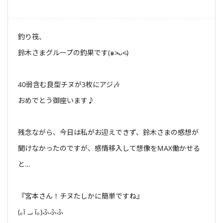
釣り筏、
鈴木さまグループの釣果です(๑˃̵ᴗ˂̵)
40弱含む良型チヌが3枚にアジ🎶
おめでとう御座います♪
残念ながら、今日は私がお迎えできず、鈴木さまの感想が
聞けなかったのですが、感情移入して想像をMAX働かせる
と…
『宮本さん！チヌたしかに簡単ですね』
(｡ĭ ᎕ ĭ｡)ふふふ