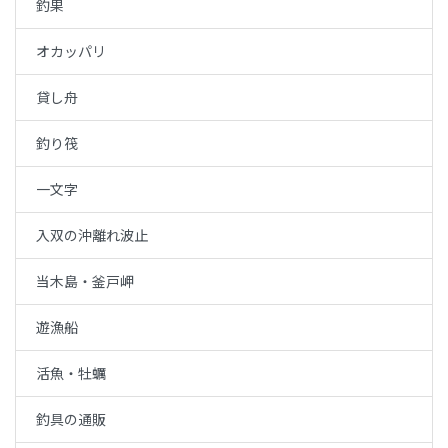
釣果
オカッパリ
貸し舟
釣り筏
一文字
入双の沖離れ波止
当木島・釜戸岬
遊漁船
活魚・牡蠣
釣具の通販