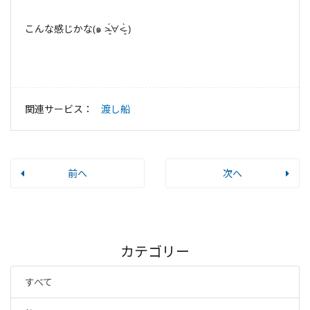
こんな感じかな(๑ ˃̵͈́∀˂̵͈̀ )
関連サービス：
渡し船
前へ
次へ
カテゴリー
すべて