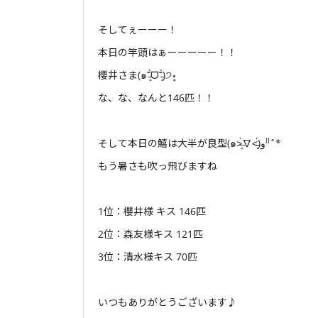
そしてぇーーー！
本日の竿頭はぁーーーーー！！
櫻井さま(๑˭̵̵̵̵͈́ᗜ˭̵̵̵͈̀)੭⋆̥
な、な、なんと146匹！！
そして本日の鱚は大半が良型(๑˃̶͈̀∇˂̶͈́)و⁾⁾˚*
もう暑さも吹っ飛びますね
1位：櫻井様 キス 146匹
2位：森友様️キス 121匹
3位：清水様キス 70匹
いつもありがとうございます♪