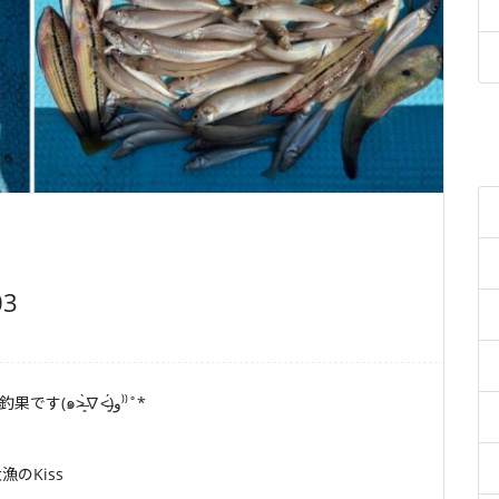
03
貸し舟、25馬力、森友さまグループのキス船釣り釣果です(๑˃̶͈̀∇˂̶͈́)و⁾⁾˚*
のKiss