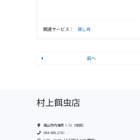
関連サービス：
貸し舟
前へ
村上餌虫店
福山市内海町 1-12
（
地図
）
084-986-2161