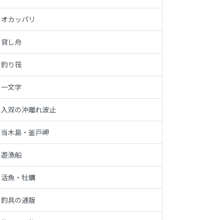
オカッパリ
貸し舟
釣り筏
一文字
入双の沖離れ波止
当木島・釜戸岬
遊漁船
活魚・牡蠣
釣具の通販