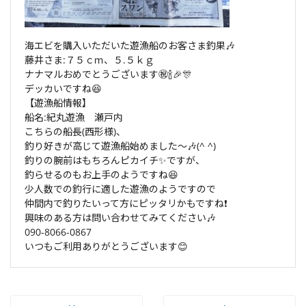
海エビを購入いただいた遊漁船のお客さま釣果🎶
藤井さま:７５ｃｍ、５.５ｋｇ
ナナマルおめでとうございます㊗️🍾🎉🎊
デッカいですね😆
【遊漁船情報】
船名:紀丸遊漁 瀬戸内
こちらの船長(西形様)、
釣り好きが高じて遊漁船始めました〜🎶(^ ^)
釣りの腕前はもちろんピカイチ✨ですが、
釣らせるのもお上手のようですね😆
少人数での釣行に適した遊漁のようですので
仲間内で釣りたいって方にピッタリかもですね❗️
興味のある方は問い合わせてみてください🎶
090-8066-0867
いつもご利用ありがとうございます😊