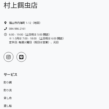
村上餌虫店
福山市内海町 1-12
（
地図
）
084-986-2161
6:00 - 19:00（土日祝は 5:00 開店）
※ 1-3月は 7:00 - 18:00 （土日祝は 6:00 開店）
定休日: 毎週火曜日（祝日は営業）、元日
サービス
釣り餌
釣り具
貸し舟
渡し船