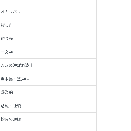
オカッパリ
貸し舟
釣り筏
一文字
入双の沖離れ波止
当木島・釜戸岬
遊漁船
活魚・牡蠣
釣具の通販