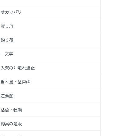
オカッパリ
貸し舟
釣り筏
一文字
入双の沖離れ波止
当木島・釜戸岬
遊漁船
活魚・牡蠣
釣具の通販