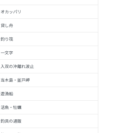
オカッパリ
貸し舟
釣り筏
一文字
入双の沖離れ波止
当木島・釜戸岬
遊漁船
活魚・牡蠣
釣具の通販